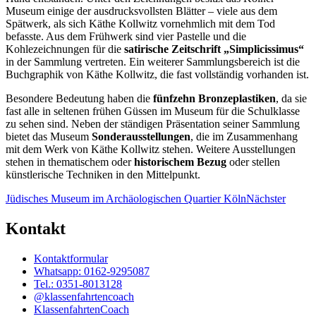
Museum einige der ausdrucksvollsten Blätter – viele aus dem
Spätwerk, als sich Käthe Kollwitz vornehmlich mit dem Tod
befasste. Aus dem Frühwerk sind vier Pastelle und die
Kohlezeichnungen für die
satirische Zeitschrift „Simplicissimus“
in der Sammlung vertreten. Ein weiterer Sammlungsbereich ist die
Buchgraphik von Käthe Kollwitz, die fast vollständig vorhanden ist.
Besondere Bedeutung haben die
fünfzehn Bronzeplastiken
, da sie
fast alle in seltenen frühen Güssen im Museum für die Schulklasse
zu sehen sind. Neben der ständigen Präsentation seiner Sammlung
bietet das Museum
Sonderausstellungen
, die im Zusammenhang
mit dem Werk von Käthe Kollwitz stehen. Weitere Ausstellungen
stehen in thematischem oder
historischem Bezug
oder stellen
künstlerische Techniken in den Mittelpunkt.
Jüdisches Museum im Archäologischen Quartier Köln
Nächster
Kontakt
Kontaktformular
Whatsapp: 0162-9295087
Tel.: 0351-8013128
@klassenfahrtencoach
KlassenfahrtenCoach