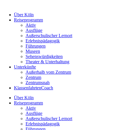
Zum
Inhalt
Über Köln
springen
Reiseprogramm
Aktiv
Ausflüge
Außerschulischer Lernort
Erlebnispädagogik
Führungen
Museen
Sehenswürdigkeiten
Theater & Unterhaltung
Unterkünfte
Außerhalb vom Zentrum
Zentrum
Zentrumsnah
KlassenfahrtenCoach
Über Köln
Reiseprogramm
Aktiv
Ausflüge
Außerschulischer Lernort
Erlebnispädagogik
Führungen