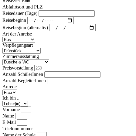
Reiseziel
Abfahrtsort und PLZ
Reisedauer (Tage)
Reisebeginn
Reisebeginn (alternativ)
Art der Anreise
Verpflegungsart
Zimmerausstattung
Preisvorstellung
Anzahl SchülerInnen
Anzahl BegleiterInnen
Anrede
Ich bin ...
Vorname
Name
E-Mail
Telefonnummer
Name der Schule