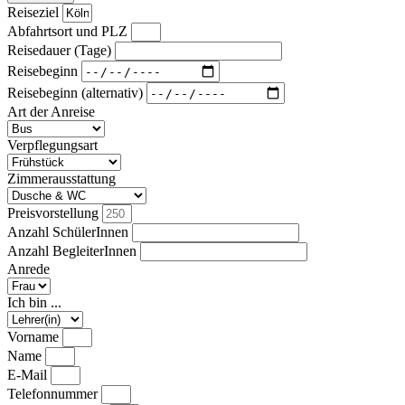
Reiseziel
Abfahrtsort und PLZ
Reisedauer (Tage)
Reisebeginn
Reisebeginn (alternativ)
Art der Anreise
Verpflegungsart
Zimmerausstattung
Preisvorstellung
Anzahl SchülerInnen
Anzahl BegleiterInnen
Anrede
Ich bin ...
Vorname
Name
E-Mail
Telefonnummer