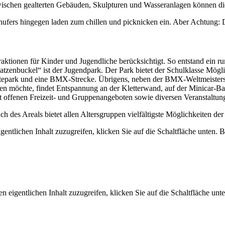
ischen gealterten Gebäuden, Skulpturen und Wasseranlagen können die 
fers hingegen laden zum chillen und picknicken ein. Aber Achtung: Das
tionen für Kinder und Jugendliche berücksichtigt. So entstand ein ru
enbuckel“ ist der Jugendpark. Der Park bietet der Schulklasse Möglic
Skatepark und eine BMX-Strecke. Übrigens, neben der BMX-Weltmeister
hen möchte, findet Entspannung an der Kletterwand, auf der Minicar-B
 offenen Freizeit- und Gruppenangeboten sowie diversen Veranstaltun
des Areals bietet allen Altersgruppen vielfältigste Möglichkeiten der 
gentlichen Inhalt zuzugreifen, klicken Sie auf die Schaltfläche unten. 
n eigentlichen Inhalt zuzugreifen, klicken Sie auf die Schaltfläche unte