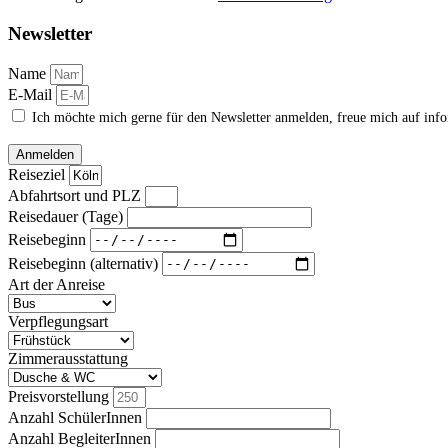
Newsletter
Name
E-Mail
Ich möchte mich gerne für den Newsletter anmelden, freue mich auf inf
Anmelden
Reiseziel
Abfahrtsort und PLZ
Reisedauer (Tage)
Reisebeginn
Reisebeginn (alternativ)
Art der Anreise
Verpflegungsart
Zimmerausstattung
Preisvorstellung
Anzahl SchülerInnen
Anzahl BegleiterInnen