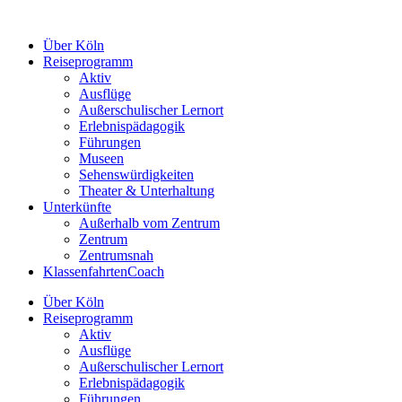
Zum
Inhalt
Über Köln
springen
Reiseprogramm
Aktiv
Ausflüge
Außerschulischer Lernort
Erlebnispädagogik
Führungen
Museen
Sehenswürdigkeiten
Theater & Unterhaltung
Unterkünfte
Außerhalb vom Zentrum
Zentrum
Zentrumsnah
KlassenfahrtenCoach
Über Köln
Reiseprogramm
Aktiv
Ausflüge
Außerschulischer Lernort
Erlebnispädagogik
Führungen