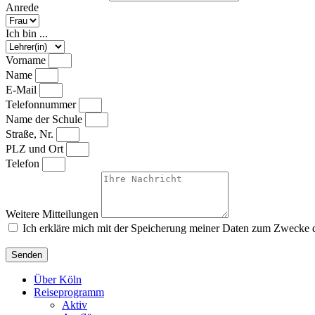
Anrede
Ich bin ...
Vorname
Name
E-Mail
Telefonnummer
Name der Schule
Straße, Nr.
PLZ und Ort
Telefon
Weitere Mitteilungen
Ich erkläre mich mit der Speicherung meiner Daten zum Zwecke 
Senden
Über Köln
Reiseprogramm
Aktiv