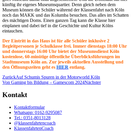
künftig ihr eigenes Museumsquartier. Denn gleich neben dem
Museum können die Schüler während der Klassenfahrt nach Köln
noch das MAKK und das Kolumba besuchen. Das alles im Schatten
des mächtigen Doms. Einen ganzen Tag kann die Klasse hier
einplanen und dabei tief in die Geschichte und Kultur Kölns
eintauchen.
Der Eintritt in das Haus ist für alle Schüler inklusive 2
Begleitpersonen je Schulklasse frei. Immer dienstags 18:00 Uhr
und donnerstags 16:00 Uhr bietet der Museumsdienst Köln
kostenlose, 60-minütige öffentliche Überblicksführungen im
Stadtmuseum Köln an. Zur jeweils aktuellen Ausstellung und
den Öffnungszeiten geht es
HIER
entlang.
Zurück
Auf Schumis Spuren in der Motorworld Köln
Von Gaming bis Bildung – Gamescom 2024
Nächster
Kontakt
Kontaktformular
Whatsapp: 0162-9295087
Tel.: 0351-8013128
@klassenfahrtencoach
KlassenfahrtenCoach