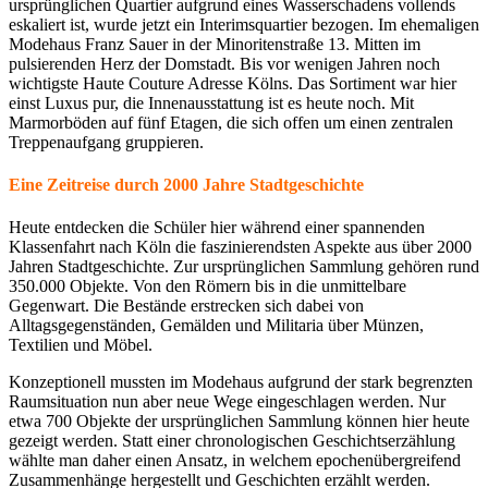
ursprünglichen Quartier aufgrund eines Wasserschadens vollends
eskaliert ist, wurde jetzt ein Interimsquartier bezogen. Im ehemaligen
Modehaus Franz Sauer in der Minoritenstraße 13. Mitten im
pulsierenden Herz der Domstadt. Bis vor wenigen Jahren noch
wichtigste Haute Couture Adresse Kölns. Das Sortiment war hier
einst Luxus pur, die Innenausstattung ist es heute noch. Mit
Marmorböden auf fünf Etagen, die sich offen um einen zentralen
Treppenaufgang gruppieren.
Eine Zeitreise durch 2000 Jahre Stadtgeschichte
Heute entdecken die Schüler hier während einer spannenden
Klassenfahrt nach Köln die faszinierendsten Aspekte aus
über 2000
Jahren Stadtgeschichte. Zur ursprünglichen Sammlung gehören rund
350.000 Objekte. Von den Römern bis in die unmittelbare
Gegenwart. Die Bestände erstrecken sich dabei von
Alltagsgegenständen, Gemälden und Militaria über Münzen,
Textilien und Möbel.
Konzeptionell mussten im Modehaus aufgrund der stark begrenzten
Raumsituation nun aber neue Wege eingeschlagen werden. Nur
etwa 700 Objekte der ursprünglichen Sammlung können hier heute
gezeigt werden. Statt einer chronologischen Geschichtserzählung
wählte man daher einen Ansatz, in welchem epochenübergreifend
Zusammenhänge hergestellt und Geschichten erzählt werden.