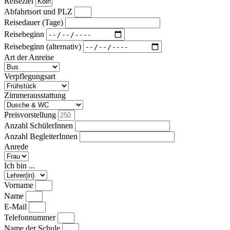
Reiseziel
Abfahrtsort und PLZ
Reisedauer (Tage)
Reisebeginn
Reisebeginn (alternativ)
Art der Anreise
Verpflegungsart
Zimmerausstattung
Preisvorstellung
Anzahl SchülerInnen
Anzahl BegleiterInnen
Anrede
Ich bin ...
Vorname
Name
E-Mail
Telefonnummer
Name der Schule