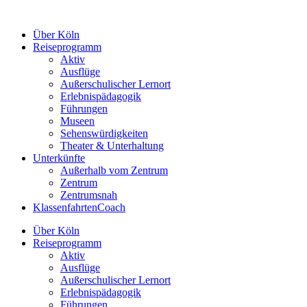
Zum
Inhalt
Über Köln
springen
Reiseprogramm
Aktiv
Ausflüge
Außerschulischer Lernort
Erlebnispädagogik
Führungen
Museen
Sehenswürdigkeiten
Theater & Unterhaltung
Unterkünfte
Außerhalb vom Zentrum
Zentrum
Zentrumsnah
KlassenfahrtenCoach
Über Köln
Reiseprogramm
Aktiv
Ausflüge
Außerschulischer Lernort
Erlebnispädagogik
Führungen