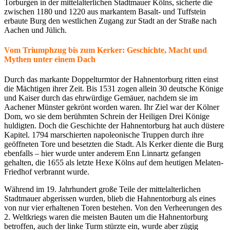
Torburgen in der mittelalterlichen Stadtmauer Kölns, sicherte die
zwischen 1180 und 1220 aus markantem Basalt- und Tuffstein
erbaute Burg den westlichen Zugang zur Stadt an der Straße nach
Aachen und Jülich.
Vom Triumphzug bis zum Kerker: Geschichte, Macht und
Mythen unter einem Dach
Durch das markante Doppelturmtor der Hahnentorburg ritten einst
die Mächtigen ihrer Zeit. Bis 1531 zogen allein 30 deutsche Könige
und Kaiser durch das ehrwürdige Gemäuer, nachdem sie im
Aachener Münster gekrönt worden waren. Ihr Ziel war der Kölner
Dom, wo sie dem berühmten Schrein der Heiligen Drei Könige
huldigten. Doch die Geschichte der Hahnentorburg hat auch düstere
Kapitel. 1794 marschierten napoleonische Truppen durch ihre
geöffneten Tore und besetzten die Stadt. Als Kerker diente die Burg
ebenfalls – hier wurde unter anderem Enn Linnartz gefangen
gehalten, die 1655 als letzte Hexe Kölns auf dem heutigen Melaten-
Friedhof verbrannt wurde.
Während im 19. Jahrhundert große Teile der mittelalterlichen
Stadtmauer abgerissen wurden, blieb die Hahnentorburg als eines
von nur vier erhaltenen Toren bestehen. Von den Verheerungen des
2. Weltkriegs waren die meisten Bauten um die Hahnentorburg
betroffen, auch der linke Turm stürzte ein, wurde aber zügig