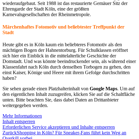
wiederaufgebaut. Seit 1988 ist das restaurierte Gemäuer Sitz der
Ehrengarde der Stadt Köln, eine der größten
Karnevalsgesellschaften der Rheinmetropole.
Märchenhaftes Fotomotiv und beliebtester Treffpunkt der
Stadt
Heute gibt es in Köln kaum ein beliebteres Fotomotiv als den
mächtigen Bogen der Hahnentorburg. Für Schulklassen eröffnet
sich hier ein Einblick in die mittelalterliche Geschichte der
Domstadt. Und was könnte beeindruckender sein, als während einer
Klassenfahrt nach Köln durch denselben Torbogen zu gehen, den
einst Kaiser, Könige und Heere mit ihrem Gefolge durchschritten
haben?
Sie sehen gerade einen Platzhalterinhalt von
Google Maps
. Um auf
den eigentlichen Inhalt zuzugreifen, klicken Sie auf die Schaltfläche
unten. Bitte beachten Sie, dass dabei Daten an Drittanbieter
weitergegeben werden.
Mehr Informationen
Inhalt entsperren
Erforderlichen Service akzeptieren und Inhalte entsperren
Zurück
Shopping in Köln? Für Sneaker-Fans führt kein Weg an
Overkill vorbei